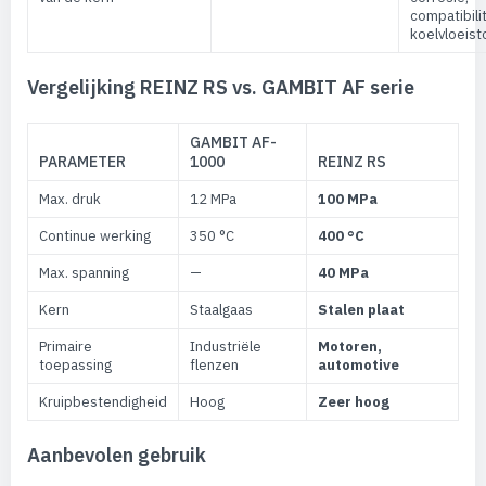
compatibili
koelvloeist
Vergelijking REINZ RS vs. GAMBIT AF serie
GAMBIT AF-
PARAMETER
1000
REINZ RS
Max. druk
12 MPa
100 MPa
Continue werking
350 °C
400 °C
Max. spanning
—
40 MPa
Kern
Staalgaas
Stalen plaat
Primaire
Industriële
Motoren,
toepassing
flenzen
automotive
Kruipbestendigheid
Hoog
Zeer hoog
Aanbevolen gebruik