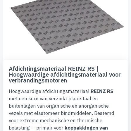
van
de
afbeeldingen-
gallerij
Ga
naar
Afdichtingsmateriaal REINZ RS |
het
Hoogwaardige afdichtingsmateriaal voor
begin
verbrandingsmotoren
van
de
Hoogwaardige afdichtingsmateriaal
REINZ RS
afbeeldingen-
gallerij
met een kern van verzinkt plaatstaal en
buitenlagen van organische en anorganische
vezels met elastomeer bindmiddelen. Bestemd
voor extreme mechanische en thermische
belasting — primair voor
koppakkingen van