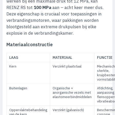
werken bij een maximale druk tot 12 MPa, kan
REINZ RS tot
100 MPa
aan – acht keer meer dus.
Deze eigenschap is cruciaal voor toepassingen in
verbrandingsmotoren, waar pakkingen worden
blootgesteld aan extreme drukpulsen bij elke
explosie in de verbrandingskamer.
Materiaalconstructie
LAAG
MATERIAAL
FUNCTIE
Kern
Verzinkt plaatstaal
Mechanisc
sterkte,
kruipbesten
vormstabilit
Buitenlagen
Organische +
Afdichting,
anorganische vezels met
aanpassing
elastomeerbindmiddelen
flensopperv
vibratieabs
Oppervlaktebehandeling
Verzinkt (galvanisch)
Beschermin
van de kern
corrosie,