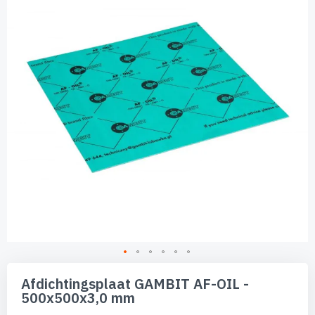
de
afbeeldingen-
gallerij
Ga
naar
Afdichtingsplaat GAMBIT AF-OIL -
het
500x500x3,0 mm
begin