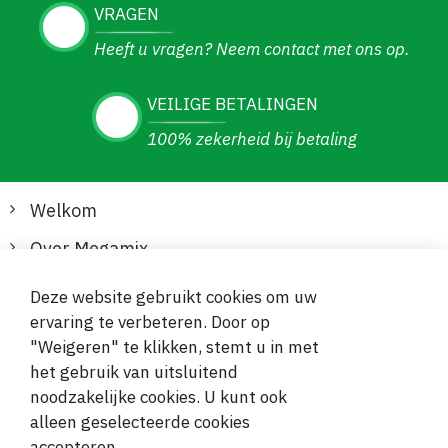
VRAGEN
Heeft u vragen? Neem contact met ons op.
VEILIGE BETALINGEN
100% zekerheid bij betaling
Welkom
Over Megamix
Informatie
Deze website gebruikt cookies om uw
ervaring te verbeteren. Door op
Klantenservice
"Weigeren" te klikken, stemt u in met
het gebruik van uitsluitend
Veilige en gemakkelijke betalingen
noodzakelijke cookies. U kunt ook
alleen geselecteerde cookies
accepteren.