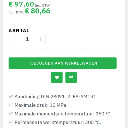
van
€ 97,60
de
€ 80,66
afbeeldingen-
gallerij
AANTAL
TOEVOEGEN AAN WINKELWAGEN
Aanduiding DIN 28091: 2: FA-AM1-O.
Maximale druk: 10 MPa.
Maximale momentane temperatuur: 350 °C.
Permanente werktemperatuur: 300 °C.