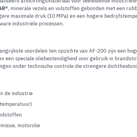
aliseerd afdichtingsmateriaal voor veeleisende industrië
AR®
, minerale vezels en vulstoffen gebonden met een rubb
ogere maximale druk (10 MPa) en een hogere bedrijfstempe
ware industriële processen.
langrijkste voordelen ten opzichte van AF-200 zijn een ho
n een speciale oliebestendigheid voor gebruik in brandstof
ingen onder technische controle die strengere dichtheids
n de industrie
fstemperatuur)
andstoffen
missie, motorolie