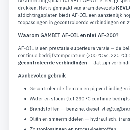
De afdichtingsplaat GAMBIT AF-OIL is een gespeci
drukken. Het is gemaakt van aramidevezels
KEVL
afdichtingsplaten biedt AF-OIL een aanzienlijk h
toepassingen in gecontroleerde verbindingen en z
Waarom GAMBIT AF-OIL en niet AF-200?
AF-OIL is een prestatie-superieure versie — de be
continue bedrijfstemperatuur (300 °C vs. 220 °C) e
gecontroleerde verbindingen
— dat zijn verbind
Aanbevolen gebruik
Gecontroleerde flenzen en pijpverbindingen i
Water en stoom (tot 230 °C continue bedrij
Brandstoffen — benzine, diesel, vliegtuigbr
Oliën en smeermiddelen — hydraulisch, trans
Zoutoplossingen en procesvloeistoffen