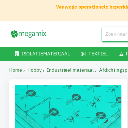
Vanwege operationele beperkin
ISOLATIEMATERIAAL
TEXTIEL
Home
Hobby
Industrieel materiaal
Afdichtingsp
Ga
naar
het
einde
van
de