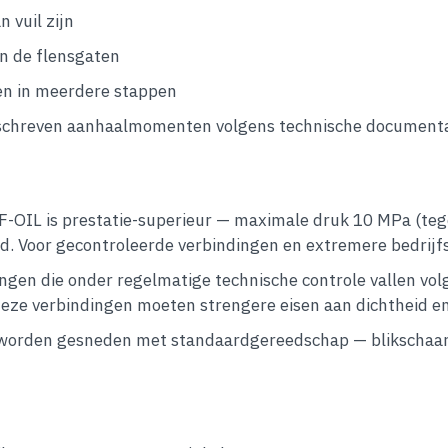
 vuil zijn
an de flensgaten
en in meerdere stappen
eschreven aanhaalmomenten volgens technische document
-OIL is prestatie-superieur — maximale druk 10 MPa (te
eid. Voor gecontroleerde verbindingen en extremere bedri
ngen die onder regelmatige technische controle vallen vol
ze verbindingen moeten strengere eisen aan dichtheid en 
worden gesneden met standaardgereedschap — blikschaar,