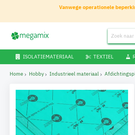
Vanwege operationele beperkin
ISOLATIEMATERIAAL
TEXTIEL
Home
Hobby
Industrieel materiaal
Afdichtingsp
Ga
naar
het
einde
van
de