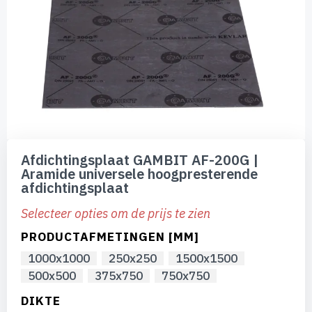
de
afbeeldingen-
gallerij
Ga
naar
Afdichtingsplaat GAMBIT AF-200G |
het
Aramide universele hoogpresterende
begin
afdichtingsplaat
van
de
Selecteer opties om de prijs te zien
afbeeldingen-
gallerij
PRODUCTAFMETINGEN [MM]
1000x1000
250x250
1500x1500
500x500
375x750
750x750
DIKTE