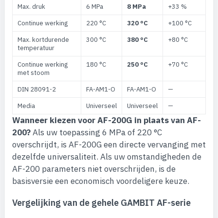
Max. druk
6 MPa
8 MPa
+33 %
Continue werking
220 °C
320 °C
+100 °C
Max. kortdurende
300 °C
380 °C
+80 °C
temperatuur
Continue werking
180 °C
250 °C
+70 °C
met stoom
DIN 28091-2
FA-AM1-O
FA-AM1-O
—
Media
Universeel
Universeel
—
Wanneer kiezen voor AF-200G in plaats van AF-
200?
Als uw toepassing 6 MPa of 220 °C
overschrijdt, is AF-200G een directe vervanging met
dezelfde universaliteit. Als uw omstandigheden de
AF-200 parameters niet overschrijden, is de
basisversie een economisch voordeligere keuze.
Vergelijking van de gehele GAMBIT AF-serie