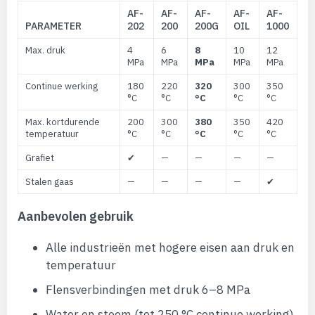
AF-
AF-
AF-
AF-
AF-
PARAMETER
202
200
200G
OIL
1000
Max. druk
4
6
8
10
12
MPa
MPa
MPa
MPa
MPa
Continue werking
180
220
320
300
350
°C
°C
°C
°C
°C
Max. kortdurende
200
300
380
350
420
temperatuur
°C
°C
°C
°C
°C
Grafiet
✔
—
—
—
—
Stalen gaas
—
—
—
—
✔
Aanbevolen gebruik
Alle industrieën met hogere eisen aan druk en
temperatuur
Flensverbindingen met druk 6–8 MPa
Water en stoom (tot 250 °C continue werking)