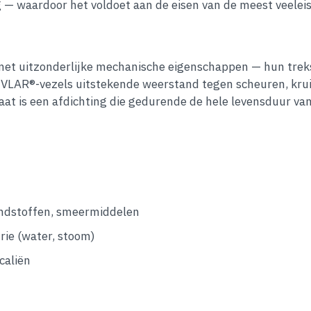
 — waardoor het voldoet aan de eisen van de meest veelei
t uitzonderlijke mechanische eigenschappen — hun trekster
KEVLAR®-vezels uitstekende weerstand tegen scheuren, kru
taat is een afdichting die gedurende de hele levensduur van
randstoffen, smeermiddelen
rie (water, stoom)
caliën