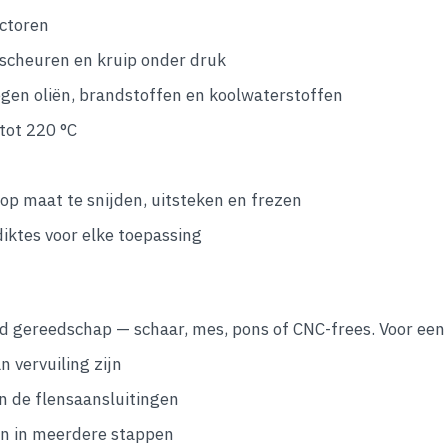
ectoren
cheuren en kruip onder druk
en oliën, brandstoffen en koolwaterstoffen
tot 220 °C
p maat te snijden, uitsteken en frezen
diktes voor elke toepassing
d gereedschap — schaar, mes, pons of CNC-frees. Voor een 
 vervuiling zijn
an de flensaansluitingen
aan in meerdere stappen