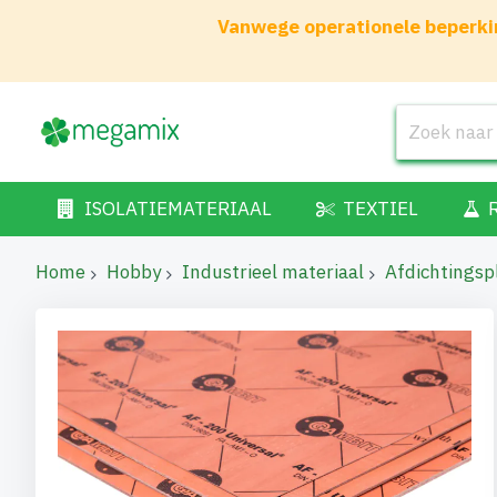
Vanwege operationele beperkin
ISOLATIEMATERIAAL
TEXTIEL
Home
Hobby
Industrieel materiaal
Afdichtingsp
Ga
naar
het
einde
van
de