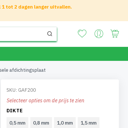
 tot 2 dagen langer uitvallen.
Your
ele afdichtingsplaat
SKU: GAF200
Selecteer opties om de prijs te zien
DIKTE
0,5 mm
0,8 mm
1,0 mm
1,5 mm