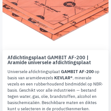
de
afbeeldingen-
gallerij
Ga
naar
Afdichtingsplaat GAMBIT AF-200 |
het
Aramide universele afdichtingsplaat
begin
van
Universele afdichtingsplaat
GAMBIT AF-200
op
de
afbeeldingen-
basis van aramidevezels
KEVLAR®
, minerale
gallerij
vezels en een rubberhoudend bindmiddel op NBR-
basis. Geschikt voor alle industrieën — bestand
tegen water, gas, olie, brandstoffen, alcohol en
basischemicaliën. Beschikbare maten en diktes
kunt u selecteren in de productkenmerken.