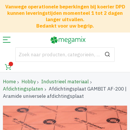
Vanwege operationele beperkingen bij koerier DPD
kunnen leveringstijden momenteel 1 tot 2 dagen
langer uitvallen.
Bedankt voor uw begrip.
Home
Hobby
Industrieel materiaal
Afdichtingsplaten
Afdichtingsplaat GAMBIT AF-200 |
Aramide universele afdichtingsplaat
Ga
naar
het
einde
van