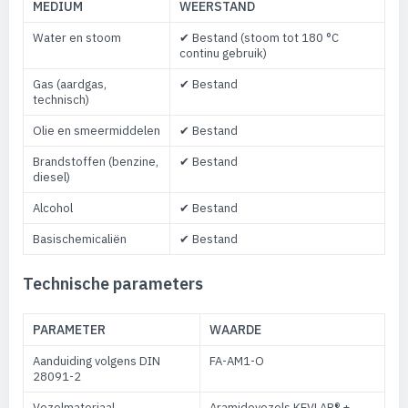
MEDIUM
WEERSTAND
Water en stoom
✔ Bestand (stoom tot 180 °C
continu gebruik)
Gas (aardgas,
✔ Bestand
technisch)
Olie en smeermiddelen
✔ Bestand
Brandstoffen (benzine,
✔ Bestand
diesel)
Alcohol
✔ Bestand
Basischemicaliën
✔ Bestand
Technische parameters
PARAMETER
WAARDE
Aanduiding volgens DIN
FA-AM1-O
28091-2
Vezelmateriaal
Aramidevezels KEVLAR® +