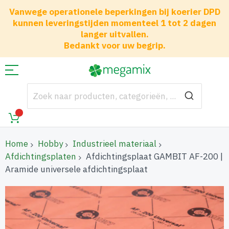
Vanwege operationele beperkingen bij koerier DPD
kunnen leveringstijden momenteel 1 tot 2 dagen
langer uitvallen.
Bedankt voor uw begrip.
Home
Hobby
Industrieel materiaal
Afdichtingsplaten
Afdichtingsplaat GAMBIT AF-200 |
Aramide universele afdichtingsplaat
Ga
naar
het
einde
van