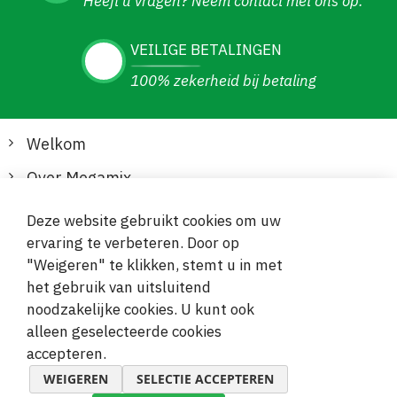
Heeft u vragen? Neem contact met ons op.
VEILIGE BETALINGEN
100% zekerheid bij betaling
Welkom
Over Megamix
Informatie
Deze website gebruikt cookies om uw
ervaring te verbeteren. Door op
Klantenservice
"Weigeren" te klikken, stemt u in met
het gebruik van uitsluitend
Veilige en gemakkelijke betalingen
noodzakelijke cookies. U kunt ook
alleen geselecteerde cookies
accepteren.
WEIGEREN
SELECTIE ACCEPTEREN