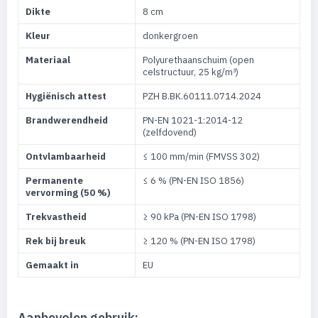
Dikte
8 cm
Kleur
donkergroen
Materiaal
Polyurethaanschuim (open
celstructuur, 25 kg/m³)
Hygiënisch attest
PZH B.BK.60111.0714.2024
Brandwerendheid
PN-EN 1021-1:2014-12
(zelfdovend)
Ontvlambaarheid
≤ 100 mm/min (FMVSS 302)
Permanente
≤ 6 % (PN-EN ISO 1856)
vervorming (50 %)
Trekvastheid
≥ 90 kPa (PN-EN ISO 1798)
Rek bij breuk
≥ 120 % (PN-EN ISO 1798)
Gemaakt in
EU
Aanbevolen gebruik: