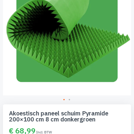
afbeeldingen-
gallerij
Ga
naar
Akoestisch paneel schuim Pyramide
het
200×100 cm 8 cm donkergroen
begin
van
€ 68,99
de