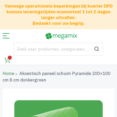
Vanwege operationele beperkingen bij koerier DPD
kunnen leveringstijden momenteel 1 tot 2 dagen
langer uitvallen.
Bedankt voor uw begrip.
Home
Akoestisch paneel schuim Pyramide 200×100
cm 8 cm donkergroen
Ga
naar
het
einde
van
de