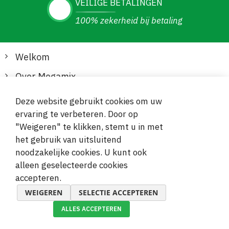
VEILIGE BETALINGEN
100% zekerheid bij betaling
Welkom
Over Megamix
Informatie
Deze website gebruikt cookies om uw
ervaring te verbeteren. Door op
Klantenservice
"Weigeren" te klikken, stemt u in met
het gebruik van uitsluitend
Veilige en gemakkelijke betalingen
noodzakelijke cookies. U kunt ook
alleen geselecteerde cookies
accepteren.
WEIGEREN
SELECTIE ACCEPTEREN
ALLES ACCEPTEREN
© 2019-2026 Megamix s.r.o.