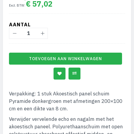
€ 57,02
afbeeldingen-
gallerij
AANTAL
TOEVOEGEN AAN WINKELWAGEN
Verpakking: 1 stuk Akoestisch panel schuim
Pyramide donkergroen met afmetingen 200×100
cm en een dikte van 8 cm.
Verwijder vervelende echo en nagalm met het
akoestisch paneel. Polyurethaanschuim met open