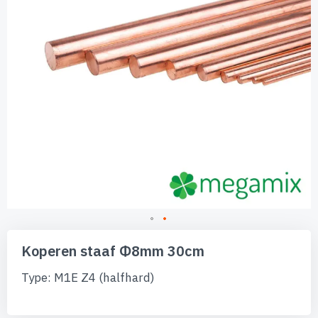
Ga
naar
Koperen staaf Φ8mm 30cm
het
begin
Type: M1E Z4 (halfhard)
van
de
afbeeldingen-