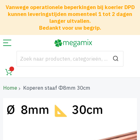
Vanwege operationele beperkingen bij koerier DPD
kunnen leveringstijden momenteel 1 tot 2 dagen
langer uitvallen.
Bedankt voor uw begrip.
Home
Koperen staaf Φ8mm 30cm
Ga
naar
het
einde
van
de
afbeeldingen-
gallerij