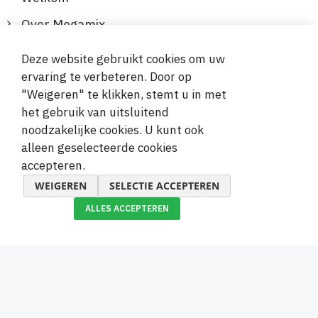
Over Megamix
Informatie
Deze website gebruikt cookies om uw
ervaring te verbeteren. Door op
Klantenservice
"Weigeren" te klikken, stemt u in met
het gebruik van uitsluitend
Veilige en gemakkelijke betalingen
noodzakelijke cookies. U kunt ook
alleen geselecteerde cookies
accepteren.
WEIGEREN
SELECTIE ACCEPTEREN
ALLES ACCEPTEREN
© 2019-2026 Megamix s.r.o.