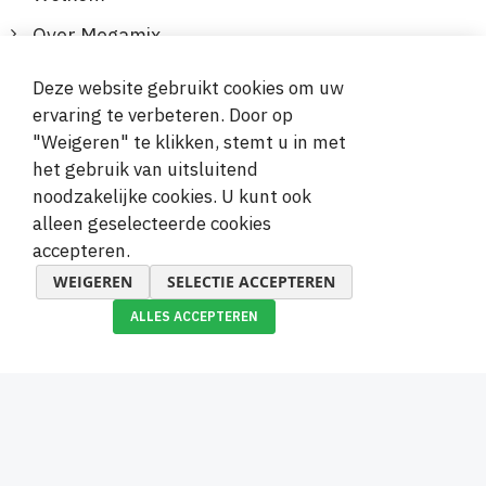
Over Megamix
Informatie
Deze website gebruikt cookies om uw
ervaring te verbeteren. Door op
Klantenservice
"Weigeren" te klikken, stemt u in met
het gebruik van uitsluitend
Veilige en gemakkelijke betalingen
noodzakelijke cookies. U kunt ook
alleen geselecteerde cookies
accepteren.
WEIGEREN
SELECTIE ACCEPTEREN
ALLES ACCEPTEREN
© 2019-2026 Megamix s.r.o.