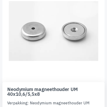
de
afbeeldingen-
gallerij
Ga
naar
Neodymium magneethouder UM
het
40x10,6/5,5x8
begin
van
Verpakking: Neodymium magneethouder UM
de