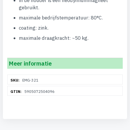
in de houder is een neodymiummagneet
gebruikt.
maximale bedrijfstemperatuur: 80°C.
coating: zink.
maximale draagkracht: ~50 kg.
Meer informatie
Meer
EMG-321
informatie
5905072504096