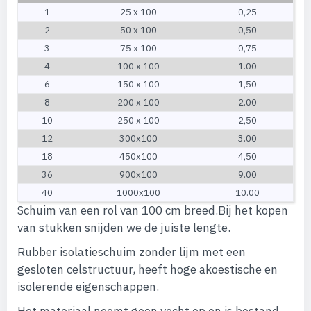
1
25 x 100
0,25
2
50 x 100
0,50
3
75 x 100
0,75
4
100 x 100
1.00
6
150 x 100
1,50
8
200 x 100
2.00
10
250 x 100
2,50
12
300x100
3.00
18
450x100
4,50
36
900x100
9.00
40
1000x100
10.00
Schuim van een rol van 100 cm breed.Bij het kopen
van stukken snijden we de juiste lengte.
Rubber isolatieschuim zonder lijm met een
gesloten celstructuur, heeft hoge akoestische en
isolerende eigenschappen.