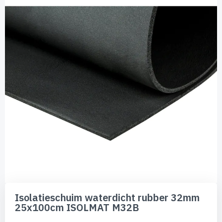
van
de
afbeeldingen-
gallerij
Ga
naar
Isolatieschuim waterdicht rubber 32mm
het
25x100cm ISOLMAT M32B
begin
van