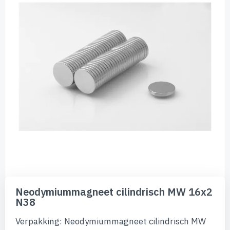
de
afbeeldingen-
gallerij
Ga
naar
Neodymiummagneet cilindrisch MW 16x2
het
N38
begin
van
Verpakking: Neodymiummagneet cilindrisch MW
de