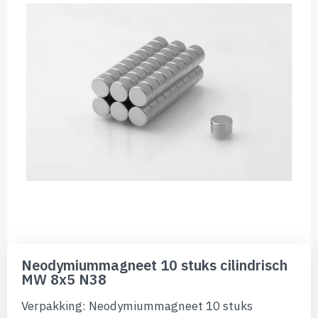
de
afbeeldingen-
gallerij
Ga
naar
Neodymiummagneet 10 stuks cilindrisch
het
MW 8x5 N38
begin
van
Verpakking: Neodymiummagneet 10 stuks
de