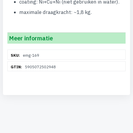
coating: Ni+Cu+Ni (niet gebruiken in water).
maximale draagkracht: ~1,8 kg.
Meer informatie
Meer
emg-169
informatie
5905072502948