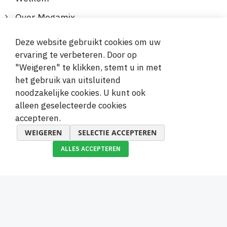
Over Megamix
Informatie
Deze website gebruikt cookies om uw
ervaring te verbeteren. Door op
Klantenservice
"Weigeren" te klikken, stemt u in met
het gebruik van uitsluitend
Veilige en gemakkelijke betalingen
noodzakelijke cookies. U kunt ook
alleen geselecteerde cookies
accepteren.
WEIGEREN
SELECTIE ACCEPTEREN
ALLES ACCEPTEREN
© 2019-2026 Megamix s.r.o.