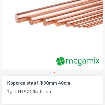
Ga
naar
Koperen staaf Φ30mm 40cm
het
begin
Type: M1E Z4 (halfhard)
van
de
afbeeldingen-