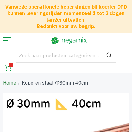
Vanwege operationele beperkingen bij koerier DPD
kunnen leveringstijden momenteel 1 tot 2 dagen
langer uitvallen.
Bedankt voor uw begrip.
Home
Koperen staaf Φ30mm 40cm
Ga
naar
het
einde
van
de
afbeeldingen-
gallerij