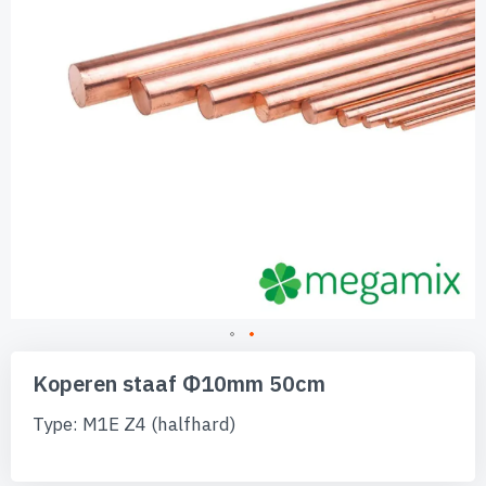
Ga
naar
Koperen staaf Φ10mm 50cm
het
begin
Type: M1E Z4 (halfhard)
van
de
afbeeldingen-