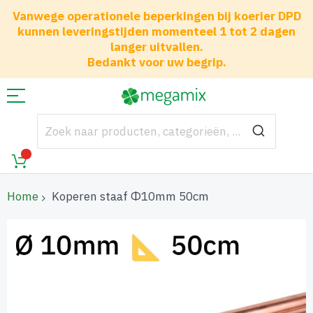
Vanwege operationele beperkingen bij koerier DPD
kunnen leveringstijden momenteel 1 tot 2 dagen
langer uitvallen.
Bedankt voor uw begrip.
Home
Koperen staaf Φ10mm 50cm
Ga
naar
het
einde
van
de
afbeeldingen-
gallerij