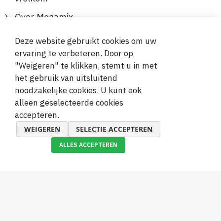
Over Megamix
Informatie
Deze website gebruikt cookies om uw
ervaring te verbeteren. Door op
Klantenservice
"Weigeren" te klikken, stemt u in met
het gebruik van uitsluitend
Veilige en gemakkelijke betalingen
noodzakelijke cookies. U kunt ook
alleen geselecteerde cookies
accepteren.
WEIGEREN
SELECTIE ACCEPTEREN
ALLES ACCEPTEREN
© 2019-2026 Megamix s.r.o.