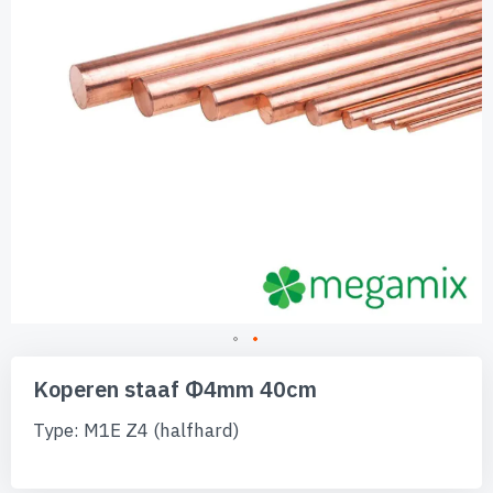
Ga
naar
Koperen staaf Φ4mm 40cm
het
begin
Type: M1E Z4 (halfhard)
van
de
afbeeldingen-