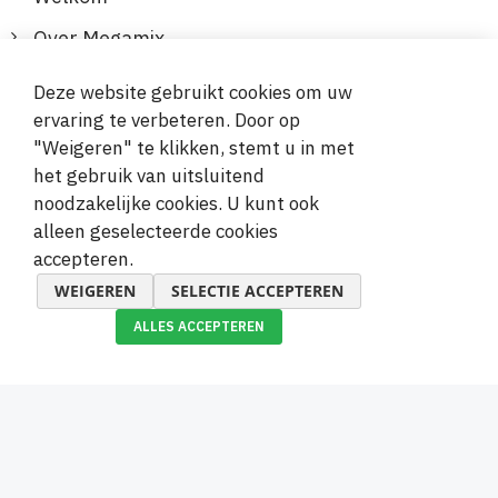
Over Megamix
Informatie
Deze website gebruikt cookies om uw
ervaring te verbeteren. Door op
Klantenservice
"Weigeren" te klikken, stemt u in met
het gebruik van uitsluitend
Veilige en gemakkelijke betalingen
noodzakelijke cookies. U kunt ook
alleen geselecteerde cookies
accepteren.
WEIGEREN
SELECTIE ACCEPTEREN
ALLES ACCEPTEREN
© 2019-2026 Megamix s.r.o.