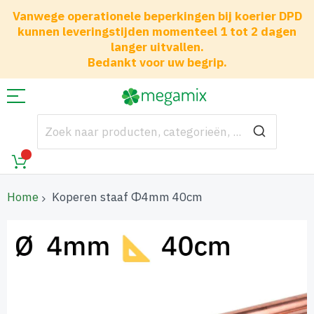
Vanwege operationele beperkingen bij koerier DPD
kunnen leveringstijden momenteel 1 tot 2 dagen
langer uitvallen.
Bedankt voor uw begrip.
Home
Koperen staaf Φ4mm 40cm
Ga
naar
het
einde
van
de
afbeeldingen-
gallerij