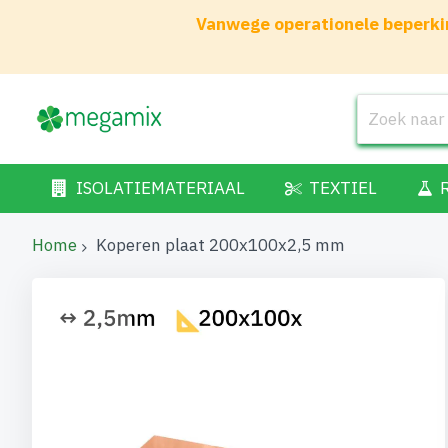
Vanwege operationele beperkin
ISOLATIEMATERIAAL
TEXTIEL
Home
Koperen plaat 200x100x2,5 mm
Ga
naar
het
einde
van
de