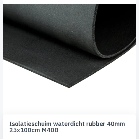
van
de
afbeeldingen-
gallerij
Ga
naar
Isolatieschuim waterdicht rubber 40mm
het
25x100cm M40B
begin
van