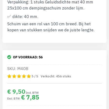
Verpakking: 1 stuks Geluidsdichte mat 40 mm
de
afbeeldingen-
25x100 cm dempingsschuim zonder lijm.
gallerij
dikte: 40 mm.
Schuim van een rol van 100 cm breed. Bij het
kopen van stukken snijden we de juiste lengte.
OP VOORRAAD:
56
SKU: M40B
5 / 5
Verkocht:
456
stuks
€ 9,50
€ 7,85