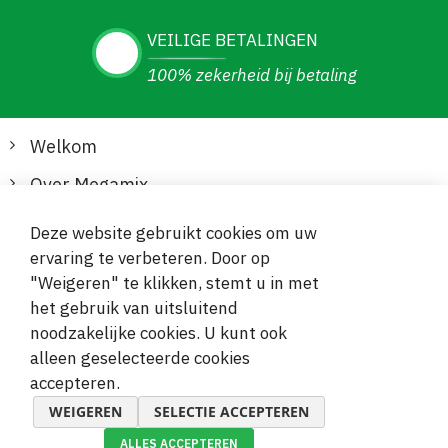
VEILIGE BETALINGEN
100% zekerheid bij betaling
Welkom
Over Megamix
Informatie
Deze website gebruikt cookies om uw
ervaring te verbeteren. Door op
Klantenservice
"Weigeren" te klikken, stemt u in met
het gebruik van uitsluitend
Veilige en gemakkelijke betalingen
noodzakelijke cookies. U kunt ook
alleen geselecteerde cookies
accepteren.
WEIGEREN
SELECTIE ACCEPTEREN
ALLES ACCEPTEREN