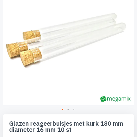
de
afbeeldingen-
gallerij
Ga
naar
Glazen reageerbuisjes met kurk 180 mm
het
diameter 16 mm 10 st
begin