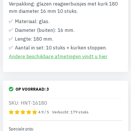
van
Verpakking: glazen reageerbuisjes met kurk 180
de
afbeeldingen-
mm diameter 16 mm 10 stuks.
gallerij
Materiaal: glas.
Diameter (buiten): 16 mm.
Lengte: 180 mm.
Aantal in set: 10 stuks + kurken stoppen.
Andere beschikbare afmetingen vindt u hier
OP VOORRAAD:
3
SKU: HNT-16180
4.9 / 5
Verkocht:
179
stuks
Speciale prijs