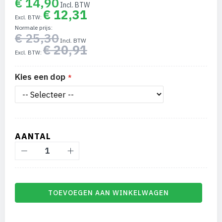
€ 14,90
afbeeldingen-
€ 12,31
gallerij
Normale prijs
€ 25,30
€ 20,91
Kies een dop
AANTAL
TOEVOEGEN AAN WINKELWAGEN