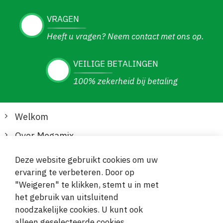
VRAGEN
Heeft u vragen? Neem contact met ons op.
VEILIGE BETALINGEN
100% zekerheid bij betaling
Welkom
Over Megamix
Informatie
Deze website gebruikt cookies om uw
ervaring te verbeteren. Door op
Klantenservice
"Weigeren" te klikken, stemt u in met
het gebruik van uitsluitend
Veilige en gemakkelijke betalingen
noodzakelijke cookies. U kunt ook
alleen geselecteerde cookies