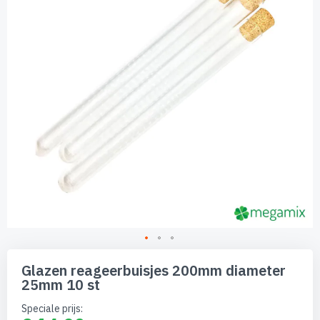
afbeeldingen-
gallerij
Ga
naar
Glazen reageerbuisjes 200mm diameter
het
25mm 10 st
begin
van
Speciale prijs
de