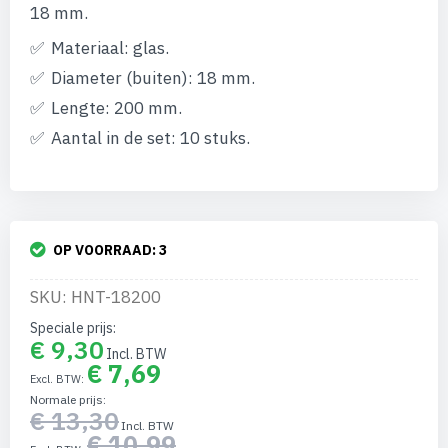
afbeeldingen-
18 mm.
gallerij
Materiaal: glas.
Diameter (buiten): 18 mm.
Lengte: 200 mm.
Aantal in de set: 10 stuks.
OP VOORRAAD:
3
SKU: HNT-18200
Speciale prijs
€ 9,30
€ 7,69
Normale prijs
€ 13,30
€ 10,99