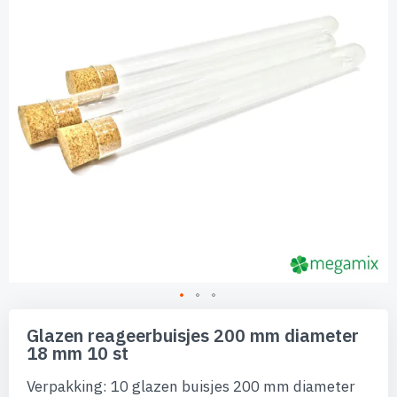
afbeeldingen-
gallerij
Ga
naar
Glazen reageerbuisjes 200 mm diameter
het
18 mm 10 st
begin
van
Verpakking: 10 glazen buisjes 200 mm diameter
de