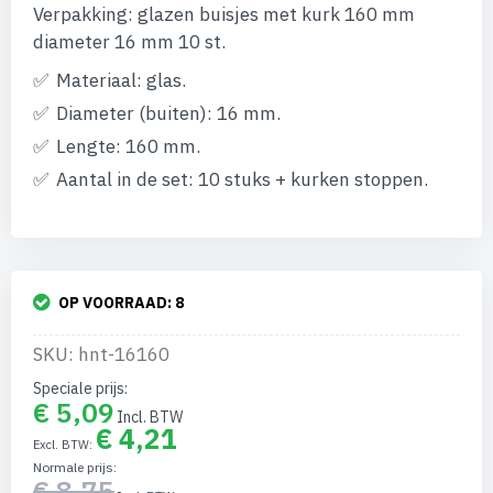
van
Verpakking: glazen buisjes met kurk 160 mm
de
afbeeldingen-
diameter 16 mm 10 st.
gallerij
Materiaal: glas.
Diameter (buiten): 16 mm.
Lengte: 160 mm.
Aantal in de set: 10 stuks + kurken stoppen.
OP VOORRAAD:
8
SKU: hnt-16160
Speciale prijs
€ 5,09
€ 4,21
Normale prijs
€ 8,75