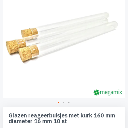
de
afbeeldingen-
gallerij
Ga
naar
Glazen reageerbuisjes met kurk 160 mm
het
diameter 16 mm 10 st
begin