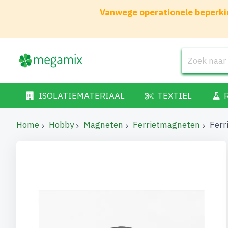
Vanwege operationele beperkin
ISOLATIEMATERIAAL
TEXTIEL
Home
Hobby
Magneten
Ferrietmagneten
Ferr
Ga
naar
het
einde
van
de