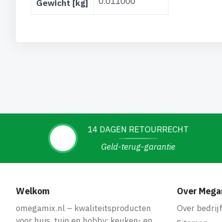
0.011000
Gewicht [kg]
14 DAGEN RETOURRECHT
Geld-terug-garantie
Welkom
Over Mega
omegamix.nl – kwaliteitsproducten
Over bedrij
voor huis, tuin en hobby: keuken- en