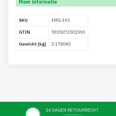
Meer informatie
Meer
SKU
EMG-193
informatie
GTIN
5905072501590
Gewicht [kg]
0.178040
14 DAGEN RETOURRECHT