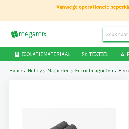
Vanwege operationele beperkin
ISOLATIEMATERIAAL
TEXTIEL
Home
Hobby
Magneten
Ferrietmagneten
Ferr
Ga
naar
het
einde
van
de