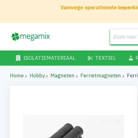
Vanwege operationele beperkin
ISOLATIEMATERIAAL
TEXTIEL
Home
Hobby
Magneten
Ferrietmagneten
Ferr
Ga
naar
het
einde
van
de