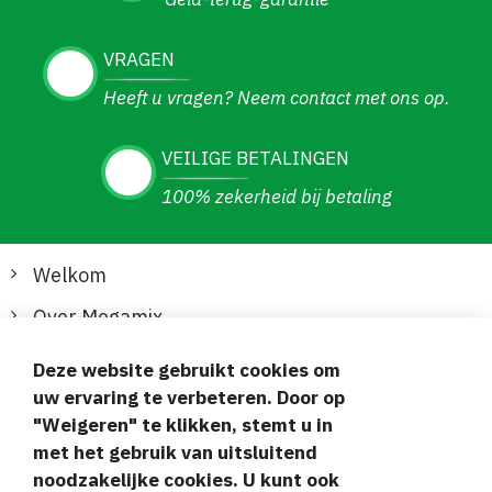
VRAGEN
Heeft u vragen? Neem contact met ons op.
VEILIGE BETALINGEN
100% zekerheid bij betaling
Welkom
Over Megamix
Informatie
Deze website gebruikt cookies om
uw ervaring te verbeteren. Door op
Klantenservice
"Weigeren" te klikken, stemt u in
met het gebruik van uitsluitend
Veilige en gemakkelijke betalingen
noodzakelijke cookies. U kunt ook