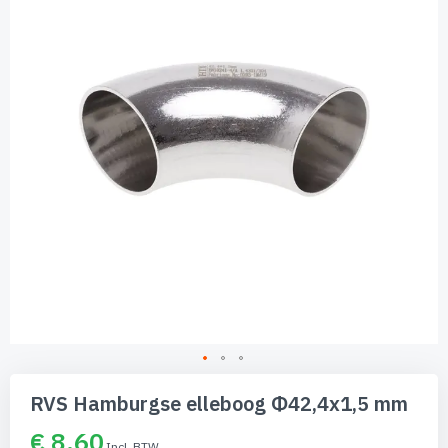
de
afbeeldingen-
gallerij
Ga
naar
RVS Hamburgse elleboog Φ42,4x1,5 mm
het
begin
€ 8,60