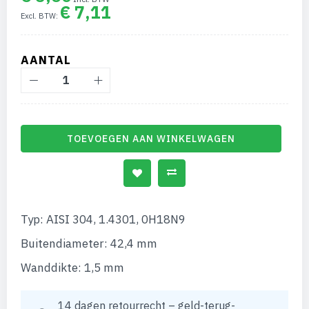
van
€ 7,11
de
afbeeldingen-
gallerij
AANTAL
TOEVOEGEN AAN WINKELWAGEN
Typ: AISI 304, 1.4301, 0H18N9
Buitendiameter: 42,4 mm
Wanddikte: 1,5 mm
14 dagen retourrecht – geld-terug-