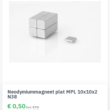
de
afbeeldingen-
gallerij
Ga
naar
Neodymiummagneet plat MPL 10x10x2
het
N38
begin
van
€ 0,50
de