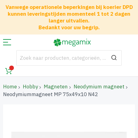
Vanwege operationele beperkingen bij koerier DPD
kunnen leveringstijden momenteel 1 tot 2 dagen
langer uitvallen.
Bedankt voor uw begrip.
Home
Hobby
Magneten
Neodymium magneet
Neodymiummagneet MP 75x49x10 N42
Ga
naar
het
einde
van
de