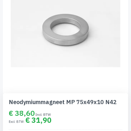
afbeeldingen-
gallerij
Ga
naar
Neodymiummagneet MP 75x49x10 N42
het
begin
€ 38,60
van
€ 31,90
de
afbeeldingen-
gallerij