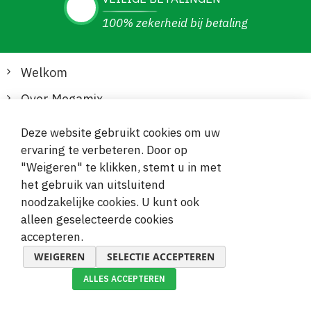
100% zekerheid bij betaling
Welkom
Over Megamix
Informatie
Deze website gebruikt cookies om uw
ervaring te verbeteren. Door op
Klantenservice
"Weigeren" te klikken, stemt u in met
het gebruik van uitsluitend
Veilige en gemakkelijke betalingen
noodzakelijke cookies. U kunt ook
alleen geselecteerde cookies
accepteren.
WEIGEREN
SELECTIE ACCEPTEREN
ALLES ACCEPTEREN
© 2019-2026 Megamix s.r.o.