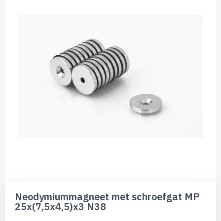
van
de
afbeeldingen-
gallerij
Ga
naar
Neodymiummagneet met schroefgat MP
het
25x(7,5x4,5)x3 N38
begin
van