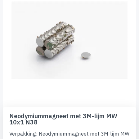
de
afbeeldingen-
gallerij
Ga
naar
Neodymiummagneet met 3M-lijm MW
het
10x1 N38
begin
van
Verpakking: Neodymiummagneet met 3M-lijm MW
de