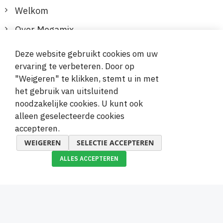
Welkom
Over Megamix
Informatie
Deze website gebruikt cookies om uw
ervaring te verbeteren. Door op
Klantenservice
"Weigeren" te klikken, stemt u in met
het gebruik van uitsluitend
Veilige en gemakkelijke betalingen
noodzakelijke cookies. U kunt ook
alleen geselecteerde cookies
accepteren.
WEIGEREN
SELECTIE ACCEPTEREN
ALLES ACCEPTEREN
© 2019-2026 Megamix s.r.o.