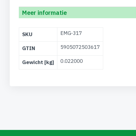
Meer informatie
Meer
EMG-317
SKU
informatie
5905072503617
GTIN
0.022000
Gewicht [kg]