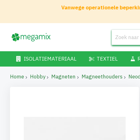
Vanwege operationele beperkin
ISOLATIEMATERIAAL
TEXTIEL
Home
Hobby
Magneten
Magneethouders
Neo
Ga
naar
het
einde
van
de