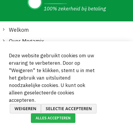
100% zekerheid bij betaling
Welkom
Over Megamix
Informatie
Deze website gebruikt cookies om uw
ervaring te verbeteren. Door op
Klantenservice
"Weigeren" te klikken, stemt u in met
het gebruik van uitsluitend
Veilige en gemakkelijke betalingen
noodzakelijke cookies. U kunt ook
alleen geselecteerde cookies
accepteren.
WEIGEREN
SELECTIE ACCEPTEREN
ALLES ACCEPTEREN
© 2019-2026 Megamix s.r.o.