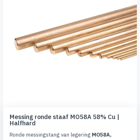
de
afbeeldingen-
gallerij
Ga
naar
Messing ronde staaf MO58A 58% Cu |
het
Halfhard
begin
van
Ronde messingstang van legering
MO58A,
de