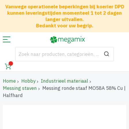
Vanwege operationele beperkingen bij koerier DPD
kunnen leveringstijden momenteel 1 tot 2 dagen
langer uitvallen.
Bedankt voor uw begrip.
Home
Hobby
Industrieel materiaal
Messing staven
Messing ronde staaf MO58A 58% Cu |
Halfhard
Ga
naar
het
einde
van