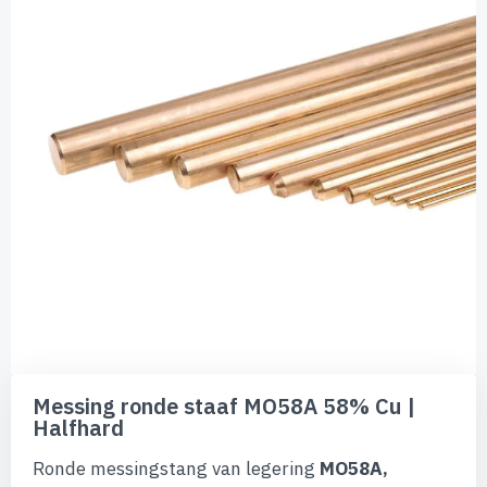
de
afbeeldingen-
gallerij
Ga
naar
Messing ronde staaf MO58A 58% Cu |
het
Halfhard
begin
van
Ronde messingstang van legering
MO58A,
de