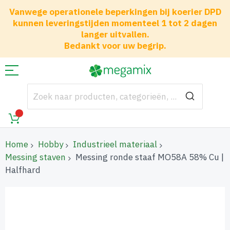
Vanwege operationele beperkingen bij koerier DPD
kunnen leveringstijden momenteel 1 tot 2 dagen
langer uitvallen.
Bedankt voor uw begrip.
Home
Hobby
Industrieel materiaal
Messing staven
Messing ronde staaf MO58A 58% Cu |
Halfhard
Ga
naar
het
einde
van