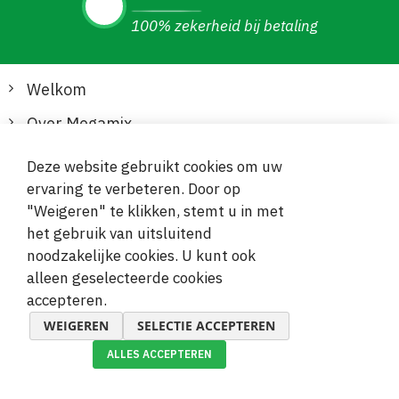
100% zekerheid bij betaling
Welkom
Over Megamix
Informatie
Deze website gebruikt cookies om uw
ervaring te verbeteren. Door op
Klantenservice
"Weigeren" te klikken, stemt u in met
het gebruik van uitsluitend
Veilige en gemakkelijke betalingen
noodzakelijke cookies. U kunt ook
alleen geselecteerde cookies
accepteren.
WEIGEREN
SELECTIE ACCEPTEREN
ALLES ACCEPTEREN
© 2019-2026 Megamix s.r.o.