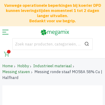
Vanwege operationele beperkingen bij koerier DPD
kunnen leveringstijden momenteel 1 tot 2 dagen
langer uitvallen.
Bedankt voor uw begrip.
Home
Hobby
Industrieel materiaal
Messing staven
Messing ronde staaf MO58A 58% Cu |
Halfhard
Ga
naar
het
einde
van