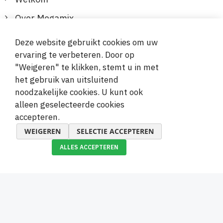
Over Megamix
Informatie
Deze website gebruikt cookies om uw
ervaring te verbeteren. Door op
Klantenservice
"Weigeren" te klikken, stemt u in met
het gebruik van uitsluitend
Veilige en gemakkelijke betalingen
noodzakelijke cookies. U kunt ook
alleen geselecteerde cookies
accepteren.
WEIGEREN
SELECTIE ACCEPTEREN
ALLES ACCEPTEREN
© 2019-2026 Megamix s.r.o.