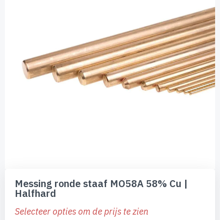
de
afbeeldingen-
gallerij
Ga
naar
Messing ronde staaf MO58A 58% Cu |
het
Halfhard
begin
van
Selecteer opties om de prijs te zien
de