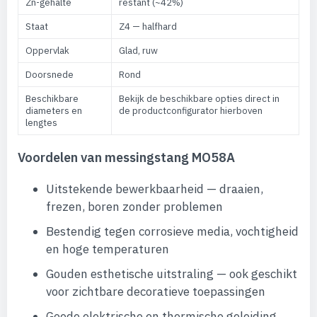
Zn-gehalte
restant (~42%)
Staat
Z4 — halfhard
Oppervlak
Glad, ruw
Doorsnede
Rond
Beschikbare
Bekijk de beschikbare opties direct in
diameters en
de productconfigurator hierboven
lengtes
Voordelen van messingstang MO58A
Uitstekende bewerkbaarheid — draaien,
frezen, boren zonder problemen
Bestendig tegen corrosieve media, vochtigheid
en hoge temperaturen
Gouden esthetische uitstraling — ook geschikt
voor zichtbare decoratieve toepassingen
Goede elektrische en thermische geleiding