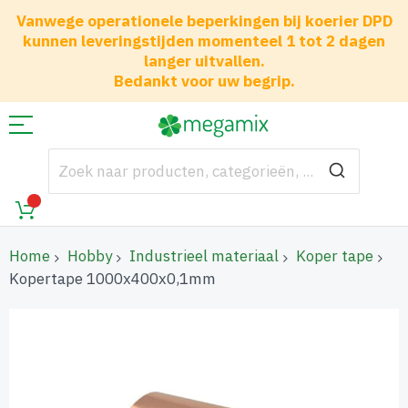
Vanwege operationele beperkingen bij koerier DPD
kunnen leveringstijden momenteel 1 tot 2 dagen
langer uitvallen.
Bedankt voor uw begrip.
Home
Hobby
Industrieel materiaal
Koper tape
Kopertape 1000x400x0,1mm
Ga
naar
het
einde
van
de