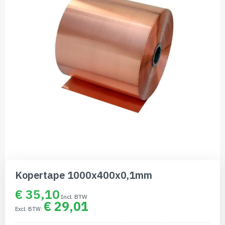
afbeeldingen-
gallerij
Ga
naar
Kopertape 1000x400x0,1mm
het
begin
€ 35,10
van
€ 29,01
de
afbeeldingen-
gallerij