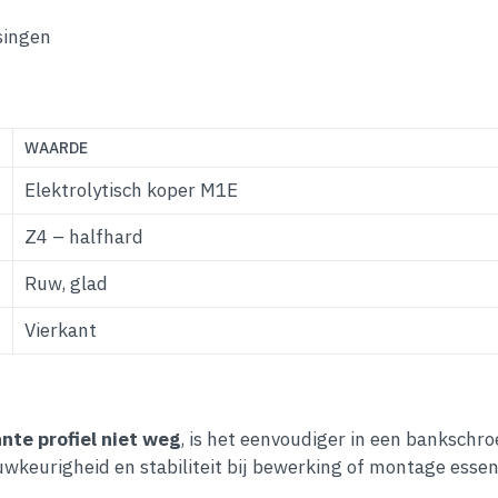
singen
WAARDE
Elektrolytisch koper M1E
Z4 – halfhard
Ruw, glad
Vierkant
ante profiel niet weg
, is het eenvoudiger in een bankschr
keurigheid en stabiliteit bij bewerking of montage essent