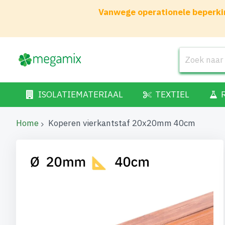
Vanwege operationele beperkin
ISOLATIEMATERIAAL
TEXTIEL
Home
Koperen vierkantstaf 20x20mm 40cm
Ga
naar
het
einde
van
de