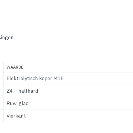
singen
WAARDE
Elektrolytisch koper M1E
Z4 – halfhard
Ruw, glad
Vierkant