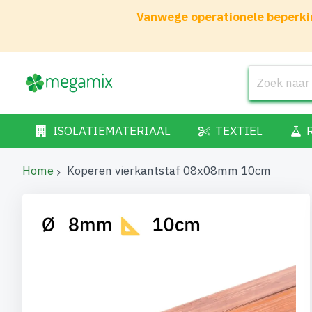
Vanwege operationele beperkin
ISOLATIEMATERIAAL
TEXTIEL
Home
Koperen vierkantstaf 08x08mm 10cm
Ga
naar
het
einde
van
de