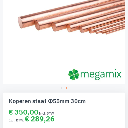
Ga
naar
Koperen staaf Φ55mm 30cm
het
begin
€ 350,00
van
€ 289,26
de
afbeeldingen-