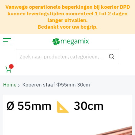
Vanwege operationele beperkingen bij koerier DPD
kunnen leveringstijden momenteel 1 tot 2 dagen
langer uitvallen.
Bedankt voor uw begrip.
Home
Koperen staaf Φ55mm 30cm
Ga
naar
het
einde
van
de
afbeeldingen-
gallerij