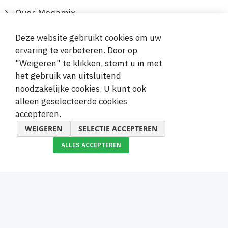
Over Megamix
Informatie
Deze website gebruikt cookies om uw
ervaring te verbeteren. Door op
Klantenservice
"Weigeren" te klikken, stemt u in met
het gebruik van uitsluitend
Veilige en gemakkelijke betalingen
noodzakelijke cookies. U kunt ook
alleen geselecteerde cookies
accepteren.
WEIGEREN
SELECTIE ACCEPTEREN
ALLES ACCEPTEREN
© 2019-2026 Megamix s.r.o.