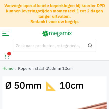
Vanwege operationele beperkingen bij koerier DPD
kunnen leveringstijden momenteel 1 tot 2 dagen
langer uitvallen.
Bedankt voor uw begrip.
Home
Koperen staaf Φ50mm 10cm
Ga
naar
het
einde
van
de
afbeeldingen-
gallerij