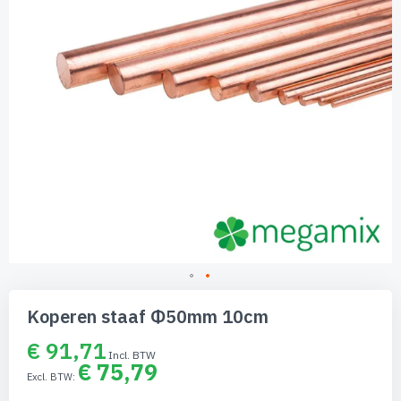
Ga
naar
Koperen staaf Φ50mm 10cm
het
begin
€ 91,71
van
€ 75,79
de
afbeeldingen-