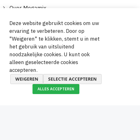
Over Megamix
Informatie
Deze website gebruikt cookies om uw
ervaring te verbeteren. Door op
Klantenservice
"Weigeren" te klikken, stemt u in met
het gebruik van uitsluitend
Veilige en gemakkelijke betalingen
noodzakelijke cookies. U kunt ook
alleen geselecteerde cookies
accepteren.
WEIGEREN
SELECTIE ACCEPTEREN
ALLES ACCEPTEREN
© 2019-2026 Megamix s.r.o.