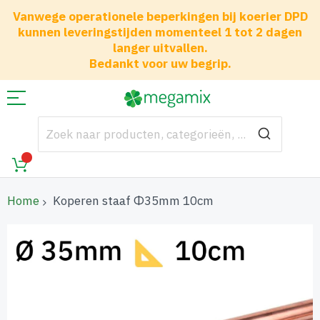
Vanwege operationele beperkingen bij koerier DPD
kunnen leveringstijden momenteel 1 tot 2 dagen
langer uitvallen.
Bedankt voor uw begrip.
Home
Koperen staaf Φ35mm 10cm
Ga
naar
het
einde
van
de
afbeeldingen-
gallerij