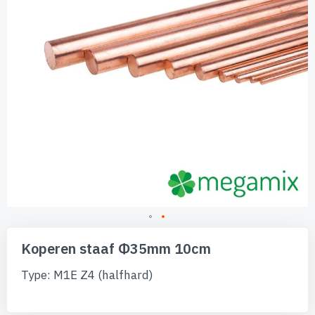
Ga
naar
Koperen staaf Φ35mm 10cm
het
begin
Type: M1E Z4 (halfhard)
van
de
afbeeldingen-