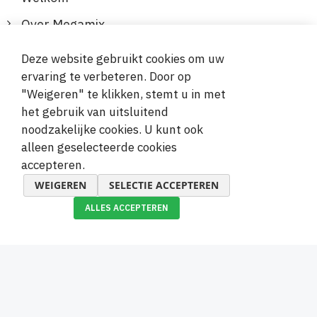
Over Megamix
Informatie
Deze website gebruikt cookies om uw
ervaring te verbeteren. Door op
Klantenservice
"Weigeren" te klikken, stemt u in met
het gebruik van uitsluitend
Veilige en gemakkelijke betalingen
noodzakelijke cookies. U kunt ook
alleen geselecteerde cookies
accepteren.
WEIGEREN
SELECTIE ACCEPTEREN
ALLES ACCEPTEREN
© 2019-2026 Megamix s.r.o.