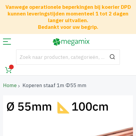
Vanwege operationele beperkingen bij koerier DPD
kunnen leveringstijden momenteel 1 tot 2 dagen
langer uitvallen.
Bedankt voor uw begrip.
Home
Koperen staaf 1m Φ55 mm
Ga
naar
het
einde
van
de
afbeeldingen-
gallerij