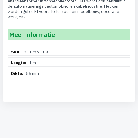
energieabsorber in zonnecollectoren. Het wordt ook gebruikt in
de automatiserings-, automobiel- en kabelindustrie. Het kan
worden gebruikt voor allerlei soorten modelbouw, decoratief
werk, enz.
Meer informatie
Meer
MDTP55L100
informatie
1 m
55 mm