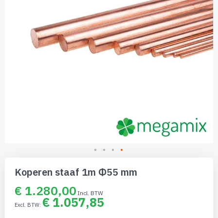
Ga
naar
Koperen staaf 1m Φ55 mm
het
begin
€ 1.280,00
van
€ 1.057,85
de
afbeeldingen-