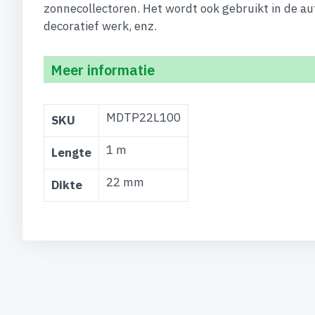
zonnecollectoren. Het wordt ook gebruikt in de au
decoratief werk, enz.
Meer informatie
Meer
MDTP22L100
SKU
informatie
1 m
Lengte
22 mm
Dikte