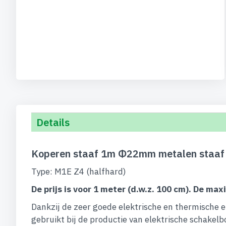
begin
van
de
afbeeldingen-
gallerij
Details
Koperen staaf 1m Φ22mm metalen staaf 
Type: M1E Z4 (halfhard)
De prijs is voor 1 meter (d.w.z. 100 cm). De max
Dankzij de zeer goede elektrische en thermische 
gebruikt bij de productie van elektrische schakel