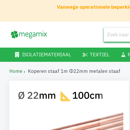
Vanwege operationele beperkin
ISOLATIEMATERIAAL
TEXTIEL
Home
Koperen staaf 1m Φ22mm metalen staaf
Ga
naar
het
einde
van
de