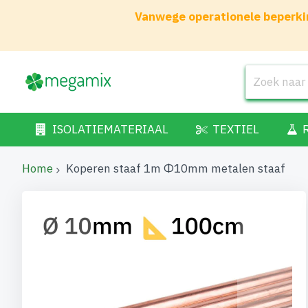
Vanwege operationele beperkin
ISOLATIEMATERIAAL
TEXTIEL
Home
Koperen staaf 1m Φ10mm metalen staaf
Ga
naar
het
einde
van
de