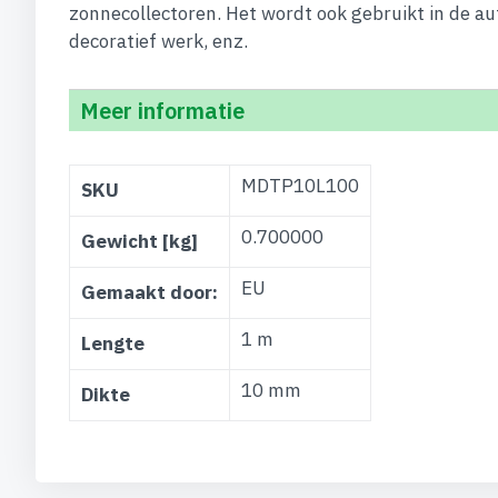
zonnecollectoren. Het wordt ook gebruikt in de au
decoratief werk, enz.
Meer informatie
Meer
MDTP10L100
SKU
informatie
0.700000
Gewicht [kg]
EU
Gemaakt door:
1 m
Lengte
10 mm
Dikte