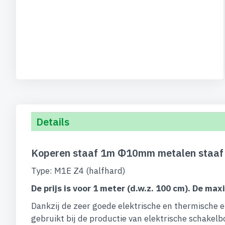
begin
van
de
afbeeldingen-
gallerij
Details
Koperen staaf 1m Φ10mm metalen staaf 
Type: M1E Z4 (halfhard)
De prijs is voor 1 meter (d.w.z. 100 cm). De max
Dankzij de zeer goede elektrische en thermische 
gebruikt bij de productie van elektrische schakel