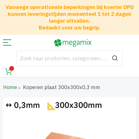
Vanwege operationele beperkingen bij koerier DPD
kunnen leveringstijden momenteel 1 tot 2 dagen
langer uitvallen.
Bedankt voor uw begrip.
Home
Koperen plaat 300x300x0,3 mm
Ga
naar
het
einde
van
de
afbeeldingen-
gallerij