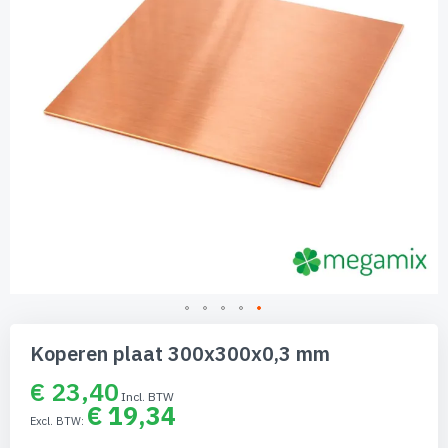
Ga
naar
Koperen plaat 300x300x0,3 mm
het
begin
€ 23,40
van
€ 19,34
de
afbeeldingen-