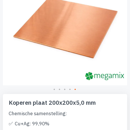
Ga
naar
Koperen plaat 200x200x5,0 mm
het
begin
Chemische samenstelling:
van
de
Cu+Ag: 99,90%
afbeeldingen-