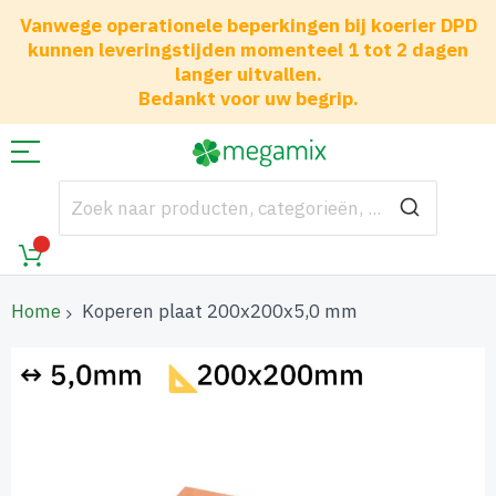
Vanwege operationele beperkingen bij koerier DPD
kunnen leveringstijden momenteel 1 tot 2 dagen
langer uitvallen.
Bedankt voor uw begrip.
Home
Koperen plaat 200x200x5,0 mm
Ga
naar
het
einde
van
de
afbeeldingen-
gallerij