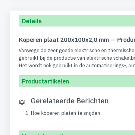
begin
van
de
Details
afbeeldingen-
gallerij
Koperen plaat 200x100x2,0 mm — Produc
Vanwege de zeer goede elektrische en thermische 
gebruikt bij de productie van elektrische schakelb
Het wordt ook gebruikt in de automatiserings-, au
Productartikelen
Gerelateerde Berichten
Hoe koperen platen te snijden