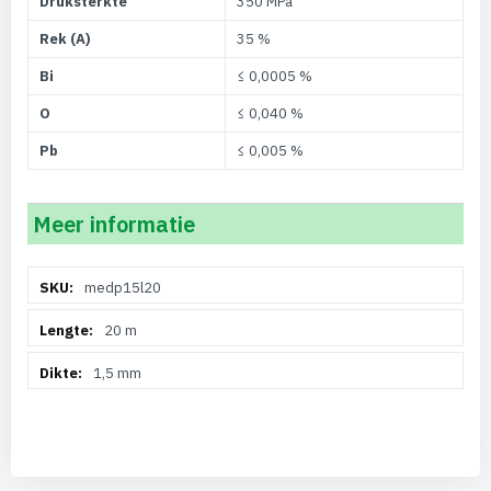
Druksterkte
350 MPa
Rek (A)
35 %
Bi
≤ 0,0005 %
O
≤ 0,040 %
Pb
≤ 0,005 %
Meer informatie
Meer
medp15l20
informatie
20 m
1,5 mm