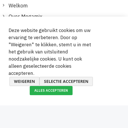
Welkom
Over Megamix
Informatie
Deze website gebruikt cookies om uw
ervaring te verbeteren. Door op
Klantenservice
"Weigeren" te klikken, stemt u in met
het gebruik van uitsluitend
Veilige en gemakkelijke betalingen
noodzakelijke cookies. U kunt ook
alleen geselecteerde cookies
accepteren.
WEIGEREN
SELECTIE ACCEPTEREN
ALLES ACCEPTEREN
© 2019-2026 Megamix s.r.o.