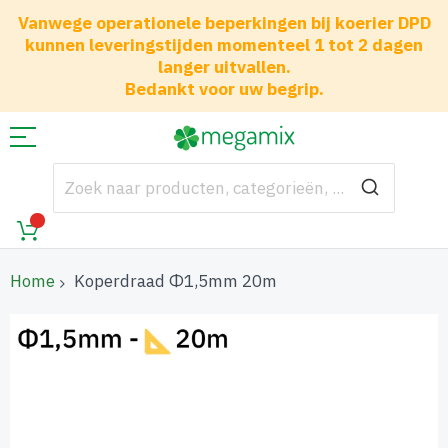
Vanwege operationele beperkingen bij koerier DPD
kunnen leveringstijden momenteel 1 tot 2 dagen
langer uitvallen.
Bedankt voor uw begrip.
Home
Koperdraad Φ1,5mm 20m
Ga
naar
het
einde
van
de
afbeeldingen-
gallerij