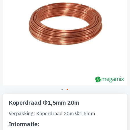
Ga
naar
Koperdraad Φ1,5mm 20m
het
begin
Verpakking: Koperdraad 20m Φ1,5mm.
van
de
Informatie:
afbeeldingen-