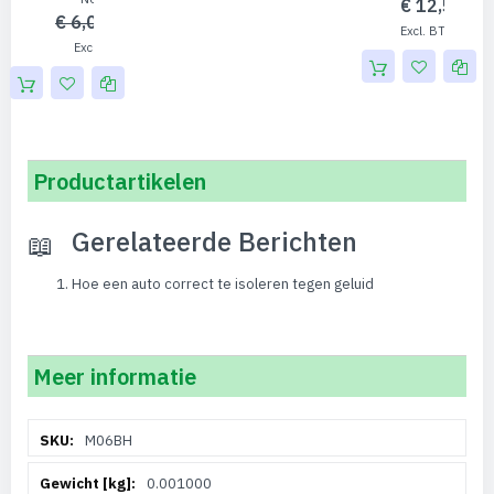
€ 12,50
€ 6,00
€ 10
€ 4,96
Productartikelen
Gerelateerde Berichten
Hoe een auto correct te isoleren tegen geluid
Meer informatie
Meer
M06BH
informatie
0.001000