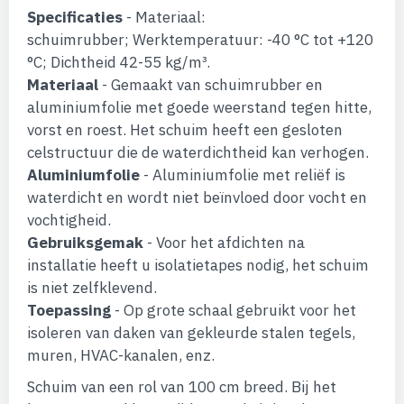
de
Specificaties
- Materiaal:
afbeeldingen-
gallerij
schuimrubber; Werktemperatuur: -40 °C tot +120
°C; Dichtheid 42-55 kg/m³.
Materiaal
- Gemaakt van schuimrubber en
aluminiumfolie met goede weerstand tegen hitte,
vorst en roest. Het schuim heeft een gesloten
celstructuur die de waterdichtheid kan verhogen.
Aluminiumfolie
- Aluminiumfolie met reliëf is
waterdicht en wordt niet beïnvloed door vocht en
vochtigheid.
Gebruiksgemak
- Voor het afdichten na
installatie heeft u isolatietapes nodig, het schuim
is niet zelfklevend.
Toepassing
- Op grote schaal gebruikt voor het
isoleren van daken van gekleurde stalen tegels,
muren, HVAC-kanalen, enz.
Schuim van een rol van 100 cm breed. Bij het