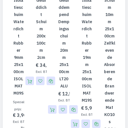
Isola
Gelui
Gelui
Isola
Schui
Tiesc
Ddich
Ddem
Tiesc
M
Huim
T
Pend
Huim
10m
Wate
Schui
Demp
Wate
M
Rdich
M
Ingss
Rdich
25x1
T
200x
Chui
T
00cm
Rubb
100c
M
Rubb
Zelfkl
Er
M
20m
Er
Even
9mm
2cm
M
19m
De
25x1
25x1
M
Absor
€ 34,80
00cm
00cm
25x1
Beren
€ 28,76
ISOL
LT20
00cm
De
MAT
ALU
ISOL
Bran
M09S
MAT
Dwer
€ 12,50
M19S
Ende
€ 10,33
Speciale
Mat
€ 5,90
prijs
KO10
€ 3,90
€ 4,88
S
€ 3,22
Normale prijs