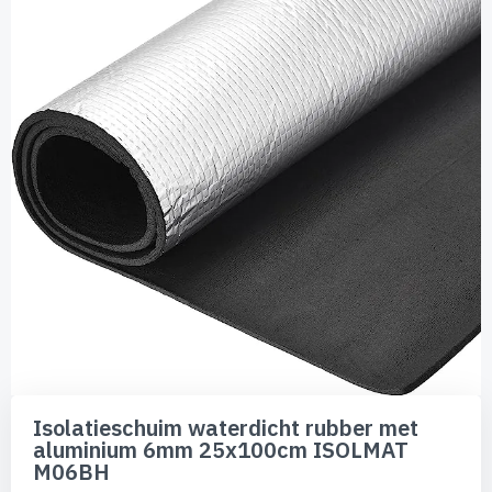
van
de
afbeeldingen-
gallerij
Ga
naar
Isolatieschuim waterdicht rubber met
het
aluminium 6mm 25x100cm ISOLMAT
begin
M06BH
van