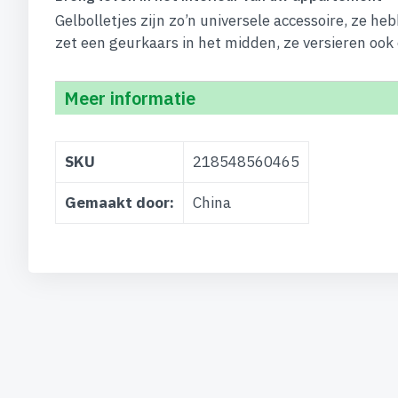
Gelbolletjes zijn zo’n universele accessoire, ze h
zet een geurkaars in het midden, ze versieren oo
Meer informatie
Meer
SKU
218548560465
informatie
Gemaakt door:
China