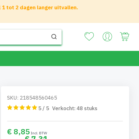
 tot 2 dagen langer uitvallen.
Your
SKU: 218548560465
5 / 5
Verkocht:
48
stuks
€ 8,85
€ 7,31