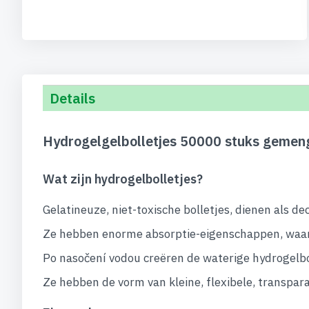
begin
van
de
afbeeldingen-
gallerij
Details
Hydrogelgelbolletjes 50000 stuks gemen
Wat zijn hydrogelbolletjes?
Gelatineuze, niet-toxische bolletjes, dienen als
Ze hebben enorme absorptie-eigenschappen, waar
Po nasočení vodou creëren de waterige hydrogelbo
Ze hebben de vorm van kleine, flexibele, transpara