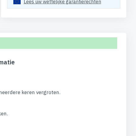
Lees uw wettelijke garantierechten
matie
 meerdere keren vergroten.
ken.