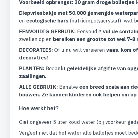
Voorbeeld opbrengst: 20 gram droge bolletjes le
Diepvriesbakje met 50.000 gemengde waterpar
en
ecologische hars
(natriumpolyacrylaat), wat 
EENVOUDIG GEBRUIK:
Eenvoudig
vul de contai
zwellen op en
bereiken een grootte tot wel 7-8
DECORATIES:
Of u nu wilt versieren
vaas, kom of
decoraties!
PLANTEN:
Bedankt
geleidelijke afgifte van op
zaailingen.
ALLE GEBRUIK:
Behalve
een breed scala aan de
bouwen.
Ze kunnen kinderen ook helpen om op e
Hoe werkt het?
Giet ongeveer 5 liter koud water (bij voorkeur ge
Vergeet niet dat het water alle balletjes moet bed